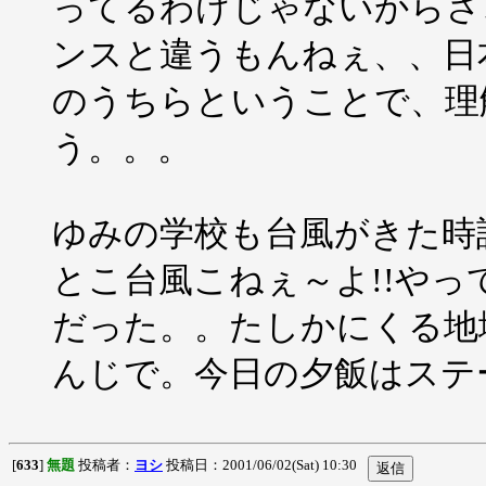
ってるわけじゃないからさ
ンスと違うもんねぇ、、日
のうちらということで、理
う。。。
ゆみの学校も台風がきた時
とこ台風こねぇ～よ!!や
だった。。たしかにくる地
んじで。今日の夕飯はステ
[
633
]
無題
投稿者：
ヨシ
投稿日：2001/06/02(Sat) 10:30