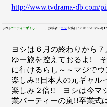
http://www.tvdrama-db.com/p
[
626
]
パーティーずくし・・・。
投稿者：
ヨシ
投稿日：2001/05/30(Wed) 1
ヨシは６月の終わりから７
ゆー旅を控えておるよ! 
に行けるらし～～マジでウ
楽しみ!!日本人の元ギャ
楽しみ２倍!! ヨシは今
業パーティーの嵐!!卒業