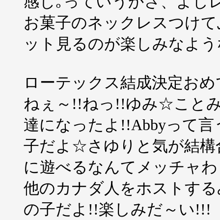
感じ｡っていうかさ、よしレ
お菓子のネックレスつけて
ット見るのが楽しみなような
ローテックス結成決定おめ
ねぇ～!!ねっ!!ゆみ☆こ
達になったよ!!Abbyっ
子だよ☆さゆりと気が結構
に遊べるなんてメッチャわ
他のカナダ人をホストする
の子だよ!!楽しみだ～い!!!