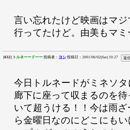
言い忘れたけど映画はマジ
行ってたけど。由美もマミ
[
632
]
トルネーードーー
投稿者：
ヨシ
投稿日：2001/06/02(Sat) 10:27
今日トルネードがミネソタ
廊下に座って収まるのを待
いて超うける！！今は雨ざ
ら金曜日なのにどこにもい