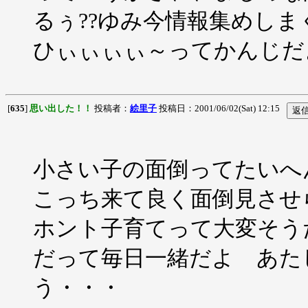
るぅ??ゆみ今情報集めし
ひぃぃぃぃ～ってかんじだ
[
635
]
思い出した！！
投稿者：
絵里子
投稿日：2001/06/02(Sat) 12:15
小さい子の面倒ってたいへ
こっち来て良く面倒見させ
ホント子育てって大変そう
だって毎日一緒だよ あた
う・・・