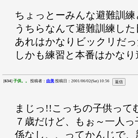
ちょっとーみんな避難訓練
うちらなんて避難訓練した
あれはかなりビックリだっ
しかも練習と本番はかなり
[
634
]
子供。。
投稿者：
由美
投稿日：2001/06/02(Sat) 10:56
まじっ!!こっちの子供っ
７歳だけど、もぉ～一人っ
係なし、、ってかんじで、