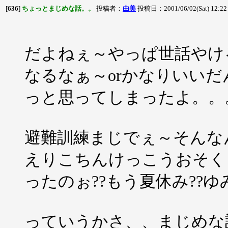
[
636
]
ちょっとまじめな話。。
投稿者：
由美
投稿日：2001/06/02(Sat) 12:2
だよねぇ～やっぱ世話やけ
なるなぁ～orかなりいい
っと思ってしまったよ。。
避難訓練まじでぇ～そんな
えりこちんけっこうおそく
ったのぉ??もう夏休み??
っていうかさ、、まじめな