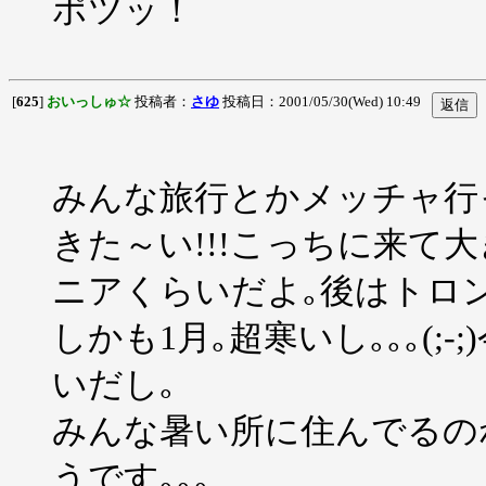
ポツッ！
[
625
]
おいっしゅ☆
投稿者：
さゆ
投稿日：2001/05/30(Wed) 10:49
みんな旅行とかメッチャ行
きた～い!!!こっちに来て
ニアくらいだよ｡後はトロン
しかも1月｡超寒いし｡｡｡(;
いだし｡
みんな暑い所に住んでるの
うです｡｡｡