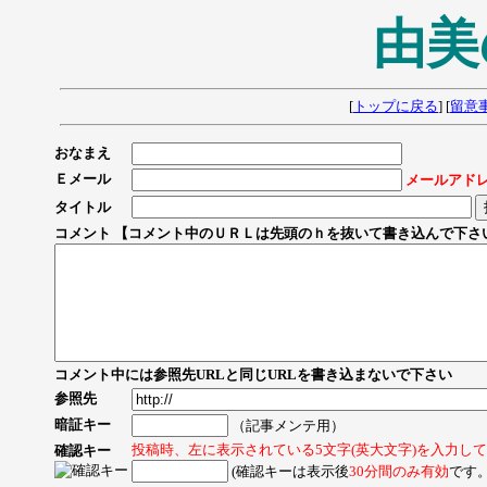
由美
[
トップに戻る
] [
留意
おなまえ
Ｅメール
メールアド
タイトル
コメント 【コメント中のＵＲＬは先頭のｈを抜いて書き込んで下さ
コメント中には参照先URLと同じURLを書き込まないで下さい
参照先
暗証キー
（記事メンテ用）
投稿時、左に表示されている5文字(英大文字)を入力し
確認キー
(確認キーは表示後
30分間のみ有効
です。