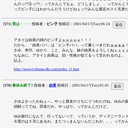
んのっ!!!泣っ!!!!」ってかんじでもぉ、どうしましょ、、って
ってピン子にはわからんだろうけどねぇっ!!!みんな最近ホスト兄弟た
[
571
]
実は・・・
投稿者：
ピン子
投稿日：2001/04/17(Tue) 06:24
アタイは由美の姉のピン子よぉぉぉぉぉ！！！
だから、「由美パパ」は「ピン子パパ」って書くべきだわぁぁぁぁ
さゆ、幸代、ゆかり、こと、みんな、妹の由美をよろしくねぇぇぇ
ちなみに、アタイと由美は、顔・性格が似てるって言われるのよ。
以上。
http://www.tvdrama-db.com/pinko_i1.htm
[
570
]
春休み終了!!
投稿者：
由美
投稿日：2001/04/17(Tue) 05:45
さゆよかったわねぇ～。やっと親友のうちにうつれたのね。ゆみの
頭飼っててね、田舎だわ、やっぱり。ってかんじだけど。
ゆみ旅行になんて、行ってないって、っていうか、ディズニーラン
今度のは５月にあるわ。またつっまんないんだこれが。。。ってかん