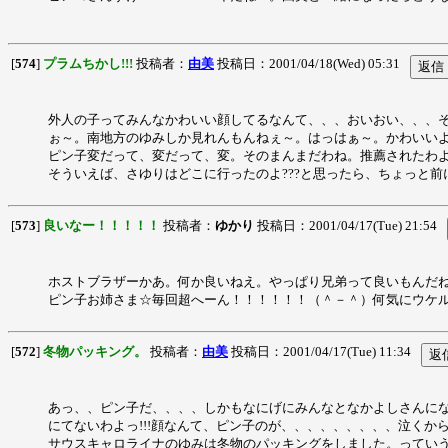
[
574
]
プラムちかし!!!
投稿者：
由美
投稿日：2001/04/18(Wed) 05:31
外人の子ってみんなかわいい顔してるなんて、、、おいおい、、、そ
ぉ～。南地方のゆみしか見れんもんねぇ～。はっはぁ～。かわいい
ピン子変だって、変だって、変。そのまんまだわね。推薦されたわよ
そういえば、さゆりはどこに行ったのよ???と思ったら、ちょっと
[
573
]
良いなー！！！！！
投稿者：
ゆかり
投稿日：2001/04/17(Tue) 21:54
ホストブラザーかあ。何か良いねえ。やっぱり兄弟って良いもんだ
ピン子お姉さま☆毎回超へーん！！！！！！（＾－＾）何気にウケ
[
572
]
冬物パッキング。
投稿者：
由美
投稿日：2001/04/17(Tue) 11:34
あっ、、ピン子だ、、、、しかもなにげにみんなとなかよしさんに
にてないわよっ!!!顔なんて、ピン子のが、、、、、、、、、泣く
サウスキャロライナのゆみは冬物のパッキングをしました。っていう