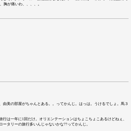
と、胸が痛いわ、、、、。
、由美の部屋がちゃんとある。。ってかんじ。はっは。うけるでしょ。馬３
旅行は一年に1回だけ。オリエンテーションはちょこちょこあるけどねぇ、
ータリーの旅行多いんじゃないかな??ってかんじ。