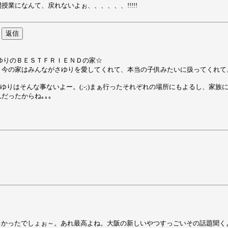
業になんて、戻れないよぉ、、、、、、!!!!!
さゆりのＢＥＳＴＦＲＩＥＮＤの家☆
今の家はみんながさゆりを愛してくれて、本当の子供みたいに扱ってくれて。
ゆりはそんな事ないよー。(;-;)まぁ行ったそれぞれの場所にもよるし、家族
だったからね｡｡｡
ろかったでしょぉ～。あれ最高よね。大阪の新しいやつすっごいその話題聞