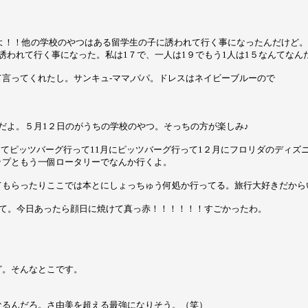
よ！！他の学校のやつはある留学生の子に誘われて行く事になったんだけど。
誘われて行く事になった。私は1７で、一人は1９でもう1人は1５なんてなん
言ってくれたし。サンキュ-ママ,パパ。ドレスはネイビーブルーので
だよ。５月1２日のがうちの学校のやつ。そっちの方が楽しみ♪
ってピッツバーグ行って11月にピッツバーグ行って1２月にフロリダのディズ
ップともう一個ロータリーでなんか行くよ。
てもらったりここでは本とにしょっちゅう何処か行ってる。旅行大好きだから
んだって。今日あったら顔日に焼けて真っ赤！！！！！！すごかったわ。
ど。そんなとこです。
なるんだろ。さ由美を超える最強になりそう。（笑）