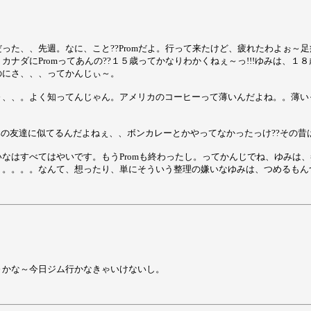
った、、先週。なに、こと??Promだよ。行って来たけど、疲れたわよぉ～
ナダにPromってあんの??１５歳ってかなりわかくねぇ～っ!!!ゆみは、
のにさ、、、ってかんじぃ～。
、、。よく知ってんじゃん。アメリカのコーヒーって薄いんだよね。。薄い
、ゆみの友達に似てるんだよねぇ、、ボンカレーとかやってなかったっけ??その
なはすべてはやいです。もうPromも終わったし。ってかんじでね、ゆみは
。。。。。なんて、想ったり、単にそういう整理の嫌いなゆみは、つめるもん
～かな～今日ジム行かなきゃいけないし。