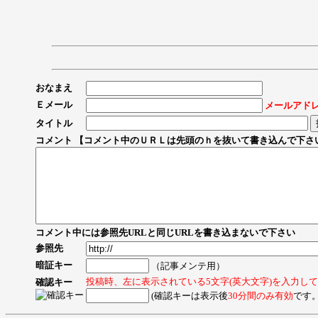
おなまえ
Ｅメール
メールアド
タイトル
コメント 【コメント中のＵＲＬは先頭のｈを抜いて書き込んで下さ
コメント中には参照先URLと同じURLを書き込まないで下さい
参照先
暗証キー
（記事メンテ用）
投稿時、左に表示されている5文字(英大文字)を入力し
確認キー
(確認キーは表示後
30分間のみ有効
です。