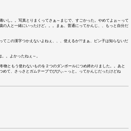
足痛いし。。写真とりまくってさぁ～まじで、すごかった。やめてよぉ～って
１８歳の人と一緒にいったけど。。。まぁ、普通にってかんじ、、もっと自分だ
ってこの漢字つかえないよねぇ、、、使えるか??まぁ、ピン子は知らないだ
昔は。。よかったねぇ～。
、冬物ともう使わないものを２つのダンボールにつめ終わりました。。あと
つめて、さっさとガムテープでびびぃ～っと。ってかんじだったけどね