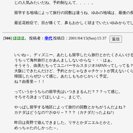
じの人気みたいだね、予約制なんて、、、、。
留学する地域によって旅行の回数は違うね、ゆみの地域は、最後の
最近花粉症で、目が痛くて、鼻もおかしく頭までいたいゆみからで
[
566
]
ほほほ。
投稿者：
幸代
投稿日：2001/04/15(Sun) 15:37
いいね～。ディズニー。あたしも留学したら旅行とかたくさんいけ
うちって海外旅行とかあんまししないからな・・・はぁ。
そうそう、由美たちってユニバーサルスタジオJAPANってしってる
大阪にできたんだけど、予約とかじゃなきゃチケットが買えないく
帰国したらぜひって感じ。あたしもちかじかいく予定。
ね？由香里～！！
っていうかうちらの留学先はいつきまるんだ？？？って感じ。
そろそろ決まってほしいよ～。まじで。
やっぱし留学する地区によって旅行の回数とかちがうんだよね？
カナダはどうなの??さゆり～？？？（カナダだったよね?）
昨日は長野で遊んできました。リサとかダニエルとかと。
めっちゃたのしかった～。