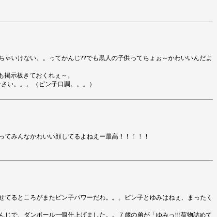
ちゃいけない。。ってかんじ??でも黒人の子供ってちょぉ～かわいいんだよ
しも掲示板きておくれぇ～。
なさい。。。（ピン子口調。。。）
ってみんなかわいい顔してるよねえー最高！！！！！
せてるところがまたピン子パワーだわ。。。ピン子とゆみはねぇ、まったく
じで、ダンボール一個仕上げました。。７歳の弟が「ゆみっ!!!荷物詰めて