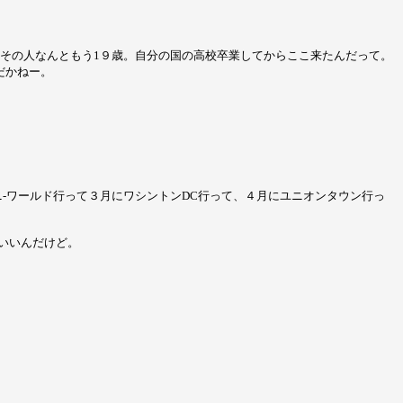
その人なんともう1９歳。自分の国の高校卒業してからここ来たんだって。
だかねー。
ニ-ワールド行って３月にワシントンDC行って、４月にユニオンタウン行っ
いいんだけど。