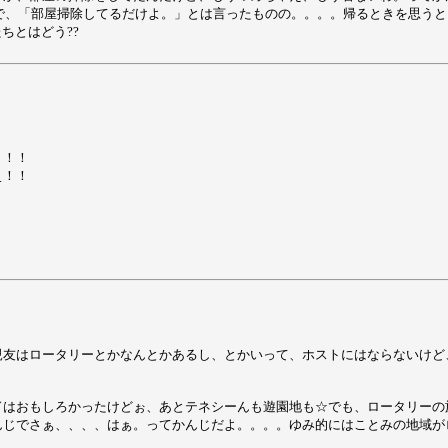
かんじで、「部屋掃除してるだけよ。」とは言ったものの。。。。帰るときを思う
ちとはどう??
！！！
ぇ！！
親友はロータリーとかなんとかあるし、とかいって、ホストにはならないけど
ドはおもしろかったけどぉ、あとテネシーんも遊園地も☆でも、ロータリーの
じでさぁ、、、、はぁ。ってかんじだよ。。。。ゆみ的にはことみの地域がロ