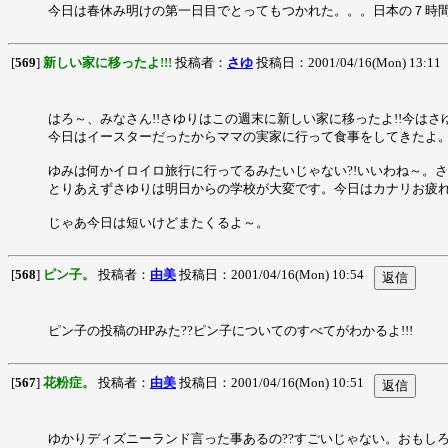
今日は春休み明けの第一日目でとってもつかれた。。。日本の７時間授
[
569
]
新しい家に移ったよ!!!
投稿者：
さゆ
投稿日：2001/04/16(Mon) 13:11
はろ～、みなさん!!さゆりはこの週末に新しい家に移ったよ!!今は
今日はイースターだったからママの実家に行って食事をしてきたよ。
ゆみは何かイロイロ旅行に行ってるみたいじゃない?!いいわね～。さ
とりあえずさゆりは明日からの学校が大変です。今日はカナリお疲れ
じゃあ今日は短いけどまたくるよ～。
[
568
]
ピン子。
投稿者：
由美
投稿日：2001/04/16(Mon) 10:54
ピン子の投稿のHPみた??ピン子についてのすべてがわかるよ!!!
[
567
]
花粉症。
投稿者：
由美
投稿日：2001/04/16(Mon) 10:51
ゆかりディズニーランド言った事あるの??すごいじゃない。おもし