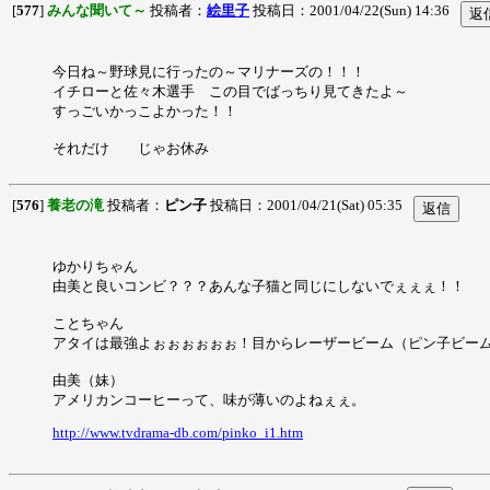
[
577
]
みんな聞いて～
投稿者：
絵里子
投稿日：2001/04/22(Sun) 14:36
今日ね～野球見に行ったの～マリナーズの！！！
イチローと佐々木選手 この目でばっちり見てきたよ～
すっごいかっこよかった！！
それだけ じゃお休み
[
576
]
養老の滝
投稿者：
ピン子
投稿日：2001/04/21(Sat) 05:35
ゆかりちゃん
由美と良いコンビ？？？あんな子猫と同じにしないでぇぇぇ！！
ことちゃん
アタイは最強よぉぉぉぉぉぉ！目からレーザービーム（ピン子ビー
由美（妹）
アメリカンコーヒーって、味が薄いのよねぇぇ。
http://www.tvdrama-db.com/pinko_i1.htm