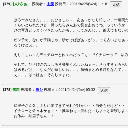
[
579
]
おひさぁ。
投稿者：
由美
投稿日：2001/04/25(Wed) 11:18
はろーみなさん。。。おひさしぃ～。あぁ～かなり忙しい、一週間だ
くらいとられたけど、帰ったらみんあで見せあおうね。っていうか、カ
けの写真とっとくべきだったかも。。ってかんじ。。彼氏でもない
ピン子め、なにが子猫じゃ、砂かけばばぁ～がっ。って古いよなぁ～
ろうけどぉ。。
えりこちぃ～ん!!!イチローと佐々木だってぇ～!!!イチローって
そして、ひさびさのよしあき登場うれしいねぇ～。さうすきゃろらい
は送るだけ、、なんだか寂しいね。。。荷物まとめる時期なんて。
ぇ。。。はっはぁ～そんじゃまた。
[
578
]
無題
投稿者：
ヨシ
投稿日：2001/04/24(Tue) 05:32
絵里子さん久しぶりに出てきてそれだけかい・・自分もだけど・・
イチローと佐々木かぁ～・・興味ねぇ～疲れた～ちょっと昼寝しよ
お休み 絵里子ちん！！