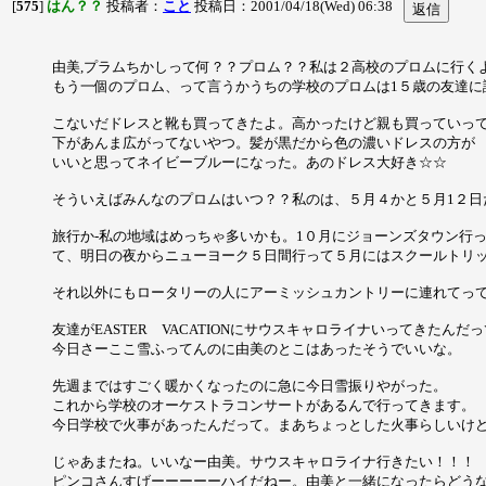
[
575
]
はん？？
投稿者：
こと
投稿日：2001/04/18(Wed) 06:38
由美,プラムちかしって何？？プロム？？私は２高校のプロムに行く
もう一個のプロム、って言うかうちの学校のプロムは1５歳の友達に
こないだドレスと靴も買ってきたよ。高かったけど親も買っていって
下があんま広がってないやつ。髪が黒だから色の濃いドレスの方が
いいと思ってネイビーブルーになった。あのドレス大好き☆☆
そういえばみんなのプロムはいつ？？私のは、５月４かと５月1２日
旅行か-私の地域はめっちゃ多いかも。1０月にジョーンズタウン行
て、明日の夜からニューヨーク５日間行って５月にはスクールトリ
それ以外にもロータリーの人にアーミッシュカントリーに連れてっ
友達がEASTER VACATIONにサウスキャロライナいってきた
今日さーここ雪ふってんのに由美のとこはあったそうでいいな。
先週まではすごく暖かくなったのに急に今日雪振りやがった。
これから学校のオーケストラコンサートがあるんで行ってきます。
今日学校で火事があったんだって。まあちょっとした火事らしいけ
じゃあまたね。いいなー由美。サウスキャロライナ行きたい！！！
ピンコさんすげーーーーーハイだねー。由美と一緒になったらどう