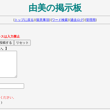
由美の掲示板
[
トップに戻る
] [
留意事項
] [
ワード検索
] [
過去ログ
] [
管理用
]
レスは入力禁止
い。】
てください。
)