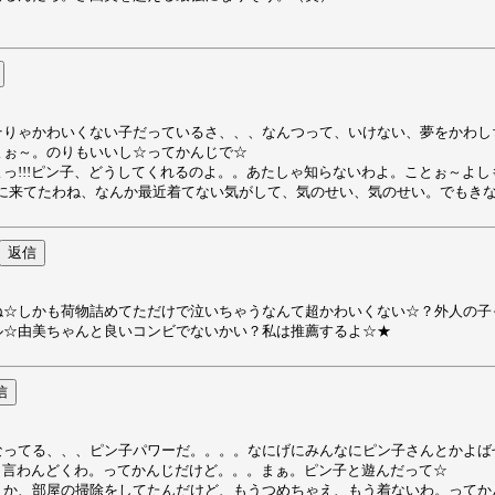
りゃかわいくない子だっているさ、、、なんつって、いけない、夢をかわし
よぉ～。のりもいいし☆ってかんじで☆
っ!!!ピン子、どうしてくれるのよ。。あたしゃ知らないわよ。ことぉ～よ
前に来てたわね、なんか最近着てない気がして、気のせい、気のせい。でもき
ね☆しかも荷物詰めてただけで泣いちゃうなんて超かわいくない☆？外人の子
ル☆由美ちゃんと良いコンビでないかい？私は推薦するよ☆★
なってる、、、ピン子パワーだ。。。。なにげにみんなにピン子さんとかよば
から言わんどくわ。ってかんじだけど。。。まぁ。ピン子と遊んだって☆
か、部屋の掃除をしてたんだけど、もうつめちゃえ、もう着ないわ。ってかん