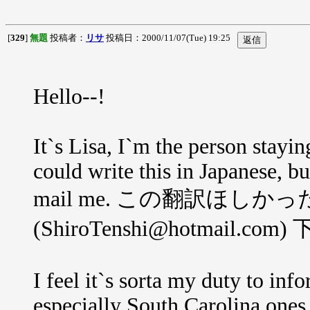
[
329
]
無題
投稿者：
リサ
投稿日：2000/11/07(Tue) 19:25
Hello--!
It`s Lisa, I`m the person stayi
could write this in Japanese, bu
mail me. この翻訳ほしかっ
(ShiroTenshi@hotmail.co
I feel it`s sorta my duty to in
especially South Carolina ones