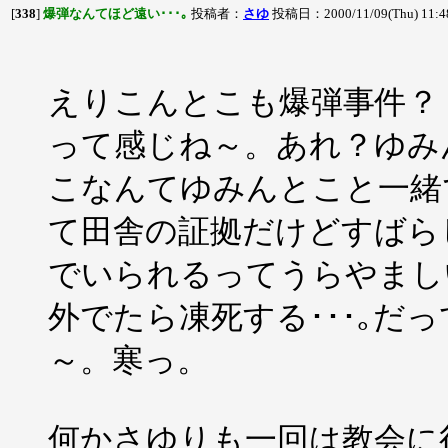
[
338
]
爆弾なんてほど遠い･･･｡
投稿者：
さゆ
投稿日：2000/11/09(Thu) 11:
えりこんとこも爆弾事件？
って感じね～。あれ？ゆみん
こなんてゆみんとこと一緒で
て田舎の証拠だけどすばら
でいられるってうらやましい
外でたら凍死する･･･｡だっ
～。寒っ。
何かさゆりも一回は教会に