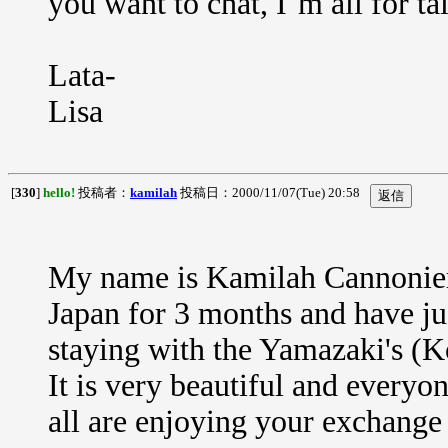
you want to chat, I`m all for t
Lata-
Lisa
[
330
]
hello!
投稿者：
kamilah
投稿日：2000/11/07(Tue) 20:58
My name is Kamilah Cannonier
Japan for 3 months and have ju
staying with the Yamazaki's (Ko
It is very beautiful and everyo
all are enjoying your exchange