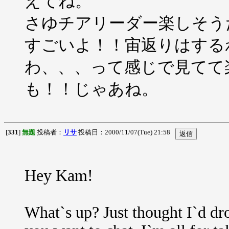
えてね。
さゆチアリーダー楽しそう
すごいよ！！宙返りはする
わ、、、って感じで見てて
も！！じゃあね。
[
331
]
無題
投稿者：
リサ
投稿日：2000/11/07(Tue) 21:58
Hey Kam!
What`s up? Just thought I`d dr