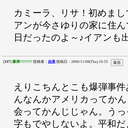
カミーラ、リサ！初めまし
アンが今さゆりの家に住ん
日だったのよ～♪イアンも
[
337
]
爆弾?!?!?!?!
投稿者：
由美
投稿日：2000/11/09(Thu) 10:55
えりこちんとこも爆弾事件
んなんかアメリカってかん
会ってかんじじゃん。うっ
字もでやしないよ。平和だ