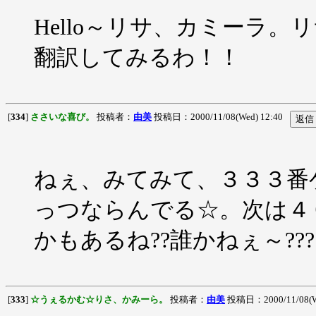
Hello～リサ、カミーラ
翻訳してみるわ！！
[
334
]
ささいな喜び。
投稿者：
由美
投稿日：2000/11/08(Wed) 12:40
ねぇ、みてみて、３３３番
っつならんでる☆。次は４
かもあるね??誰かねぇ～???
[
333
]
☆うぇるかむ☆りさ、かみーら。
投稿者：
由美
投稿日：2000/11/08(W