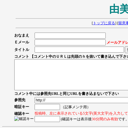
由
[
トップに戻る
] [
留意
おなまえ
Ｅメール
メールアド
タイトル
コメント 【コメント中のＵＲＬは先頭のｈを抜いて書き込んで下さ
コメント中には参照先URLと同じURLを書き込まないで下さい
参照先
暗証キー
（記事メンテ用）
投稿時、左に表示されている5文字(英大文字)を入力し
確認キー
(確認キーは表示後
30分間のみ有効
です。