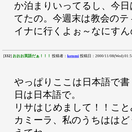
か泊まりいってるし、今日
てたの。今週末は教会のテ
イナに行くよぉ～なにすん
[
332
]
おおお英語だぁ！！！
投稿者：
kotomi
投稿日：2000/11/08(Wed) 01:
やっぱりここは日本語で書
日は日本語で。
リサはじめまして！！こと
カミーラ、私のうちははど