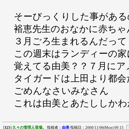
そーびっくりした事がある
裕恵先生のおなかに赤ちゃ
３月ごろ生まれるんだって
この週末はランディーの家
覚えてる由美？？７月にア
タイガードは上田より都会
ごめんなさいみなさん
これは由美とあたししかわ
[
325
]
久々の管理人登場。
投稿者：
由美
投稿日：2000/11/06(Mon) 09:15